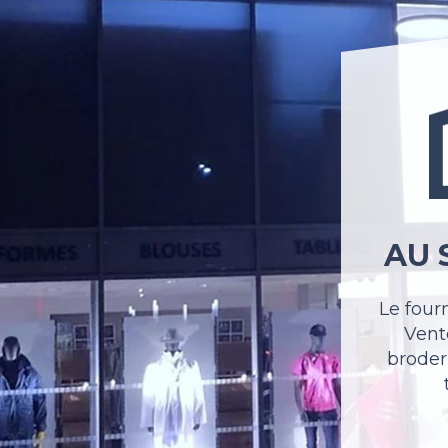
AU 
Le four
Vente
broder