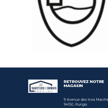
RETROUVEZ NOTRE
MAGASIN
9 Avenue des trois March
94150, Rungis