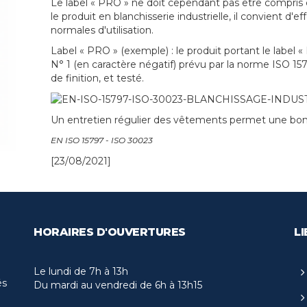
Le label « PRO » ne doit cependant pas être compris
le produit en blanchisserie industrielle, il convient d'
normales d'utilisation.
Label « PRO » (exemple) : le produit portant le label
N° 1 (en caractère négatif) prévu par la norme ISO 1
de finition, et testé.
Un entretien régulier des vêtements permet une bonn
EN ISO 15797 - ISO 30023
[23/08/2021]
HORAIRES D'OUVERTURES
LI
Le lundi de 7h à 13h
és
Du mardi au vendredi de 6h à 13h15