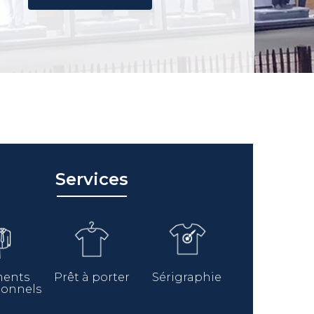
Services
ments
Prêt à porter
Sérigraphie
ionnels