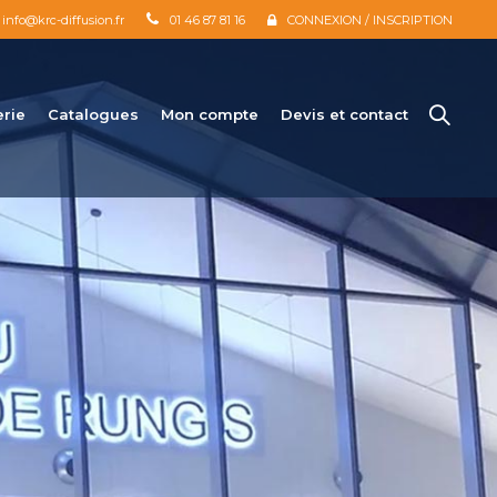
info@krc-diffusion.fr
01 46 87 81 16
CONNEXION / INSCRIPTION
erie
Catalogues
Mon compte
Devis et contact