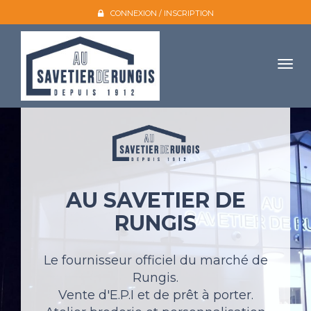
CONNEXION / INSCRIPTION
Togg
navig
Accueil
L'entreprise
Nos produits
AU SAVETIER DE
Galerie photo
RUNGIS
Atelier broderie
Catalogues
Le fournisseur officiel du marché de
Rungis.
Mon compte
Vente d'E.P.I et de prêt à porter.
Devis et contact