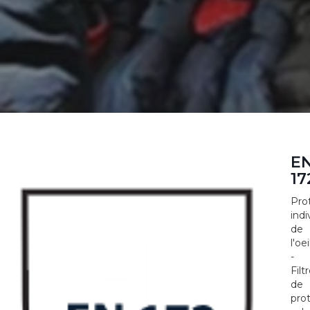
E
17
Pro
indi
de
l'oei
-
Filt
de
pro