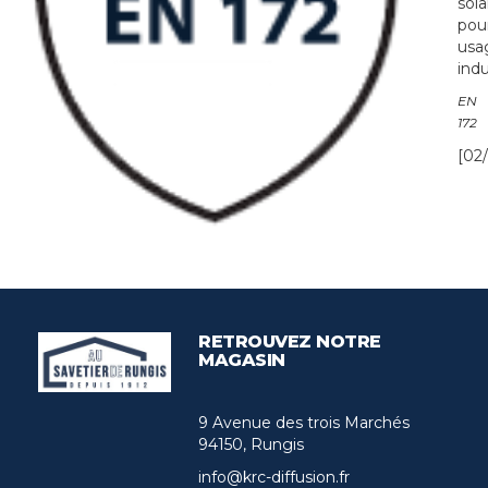
sola
pou
usa
indu
EN
172
[02/
RETROUVEZ NOTRE
MAGASIN
9 Avenue des trois Marchés
94150, Rungis
info@krc-diffusion.fr