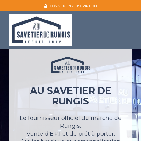
CONNEXION / INSCRIPTION
Togg
navig
Accueil
L'entreprise
Nos produits
AU SAVETIER DE
Galerie photo
RUNGIS
Atelier broderie
Catalogues
Le fournisseur officiel du marché de
Rungis.
Mon compte
Vente d'E.P.I et de prêt à porter.
Devis et contact