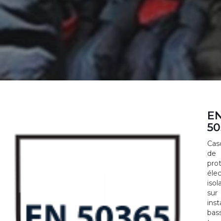
E
50
Cas
de
pro
éle
isol
sur
inst
bas