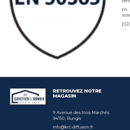
tens
EN
503
[02/
RETROUVEZ NOTRE
MAGASIN
9 Avenue des trois Marchés
94150, Rungis
info@krc-diffusion.fr