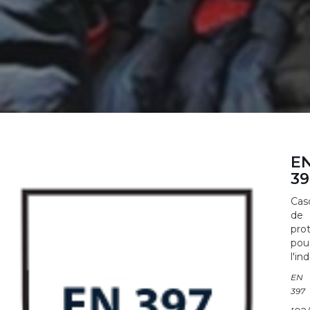
E
39
Cas
de
pro
pou
l'in
EN
397