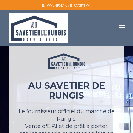
CONNEXION / INSCRIPTION
Togg
navig
Accueil
L'entreprise
Nos produits
AU SAVETIER DE
Galerie photo
RUNGIS
Atelier broderie
Catalogues
Le fournisseur officiel du marché de
Rungis.
Mon compte
Vente d'E.P.I et de prêt à porter.
Devis et contact