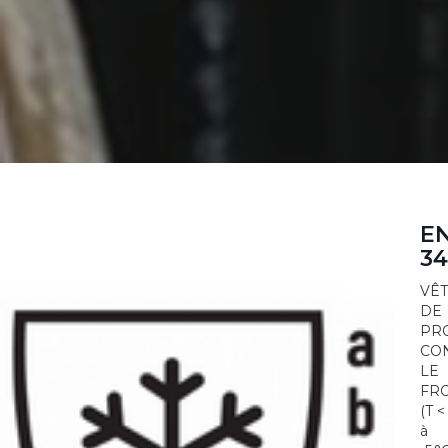
E
34
VÊ
DE
PR
CO
LE
FR
(T <
à