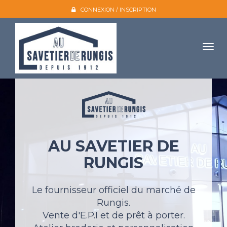
CONNEXION / INSCRIPTION
Togg
navig
Accueil
L'entreprise
Nos produits
AU SAVETIER DE
Galerie photo
RUNGIS
Atelier broderie
Catalogues
Le fournisseur officiel du marché de
Rungis.
Mon compte
Vente d'E.P.I et de prêt à porter.
Devis et contact