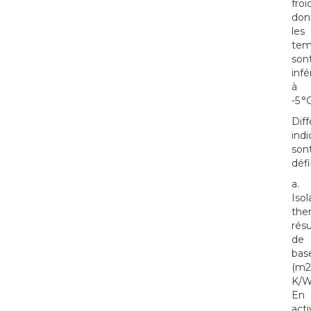
froi
don
les
tem
son
infé
à
-5 °
Diff
indi
son
défi
a.
Isol
the
rés
de
bas
(m2
K/W
En
acti