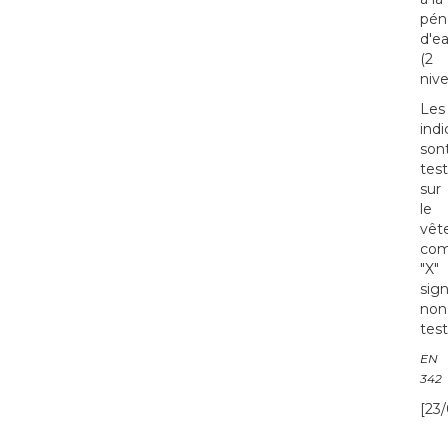
pén
d'e
(2
niv
Les
indi
son
tes
sur
le
vêt
com
"X"
sign
non
test
EN
342
[23