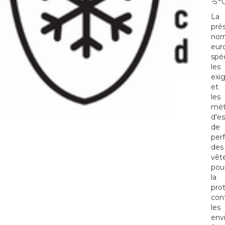
-5 °
La
pré
no
eur
spéc
les
exi
et
les
mét
d'es
de
per
des
vêt
pou
la
pro
con
les
env