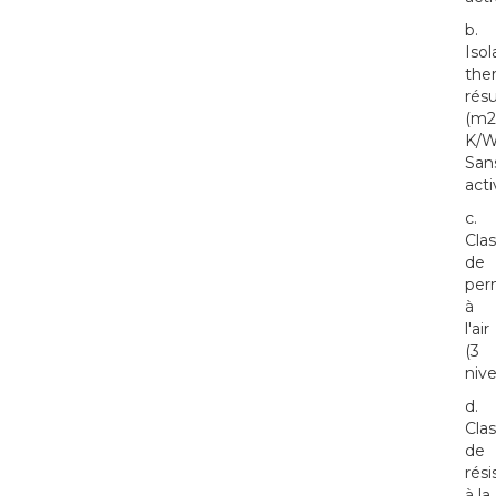
b.
Isol
the
rés
(m2
K/W
San
acti
c.
Cla
de
per
à
l'air
(3
niv
d.
Cla
de
rés
à la