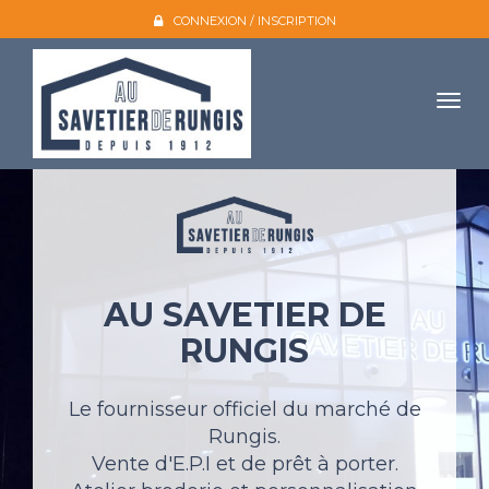
CONNEXION / INSCRIPTION
Togg
navig
Accueil
L'entreprise
Nos produits
AU SAVETIER DE
Galerie photo
RUNGIS
Atelier broderie
Catalogues
Le fournisseur officiel du marché de
Rungis.
Mon compte
Vente d'E.P.I et de prêt à porter.
Devis et contact