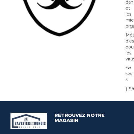
dan
et
les
mic
org
Mét
d'es
pou
les
viru
EN
374-
5
[19/
RETROUVEZ NOTRE
MAGASIN