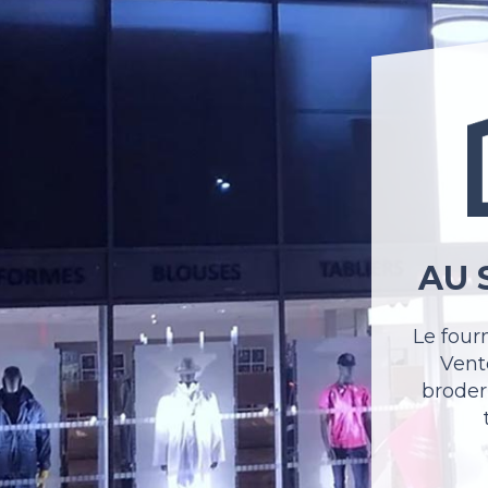
AU 
Le four
Vente
broder