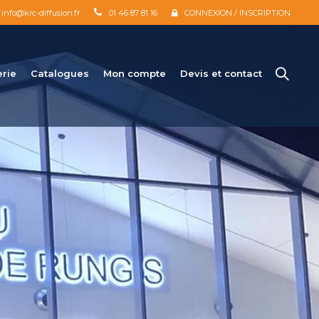
info@krc-diffusion.fr
01 46 87 81 16
CONNEXION / INSCRIPTION
erie
Catalogues
Mon compte
Devis et contact