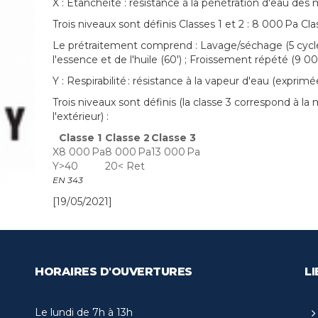
X : Étanchéité : résistance à la pénétration d'eau des
Trois niveaux sont définis Classes 1 et 2 : 8 000 Pa Cl
Le prétraitement comprend : Lavage/séchage (5 cycles)
l'essence et de l'huile (60') ; Froissement répété (9 00
Y : Respirabilité : résistance à la vapeur d'eau (expr
Trois niveaux sont définis (la classe 3 correspond à la
l'extérieur) :
Classe 1
Classe 2
Classe 3
X
8 000 Pa
8 000 Pa
13 000 Pa
Y
>40
20< Ret
EN 343
[19/05/2021]
HORAIRES D'OUVERTURES
LI
Le lundi de 7h à 13h