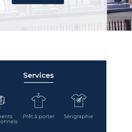
Services
ments
Prêt à porter
Sérigraphie
ionnels