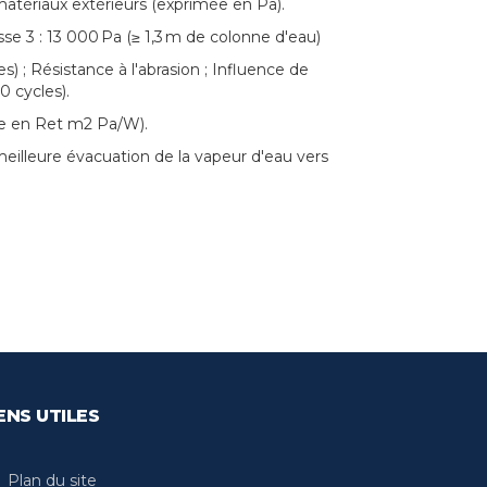
 matériaux extérieurs (exprimée en Pa).
asse 3 : 13 000 Pa (≥ 1,3 m de colonne d'eau)
 ; Résistance à l'abrasion ; Influence de
0 cycles).
imée en Ret m2 Pa/W).
 meilleure évacuation de la vapeur d'eau vers
ENS UTILES
Plan du site