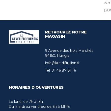
APT
[20/
RETROUVEZ NOTRE
MAGASIN
9 Avenue des trois Marchés
94150, Rungis
info@krc-diffusion.fr
Tel:
01 46 87 81 16
HORAIRES D'OUVERTURES
Le lundi de 7h à 13h
Du mardi au vendredi de 6h à 13h15