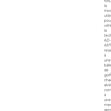
fois,
la
mic
util
pou
véhi
la
tec
AD-
APT
res
à
une
ball
de
golf
cha
alvé
cor
à
une
me
sens