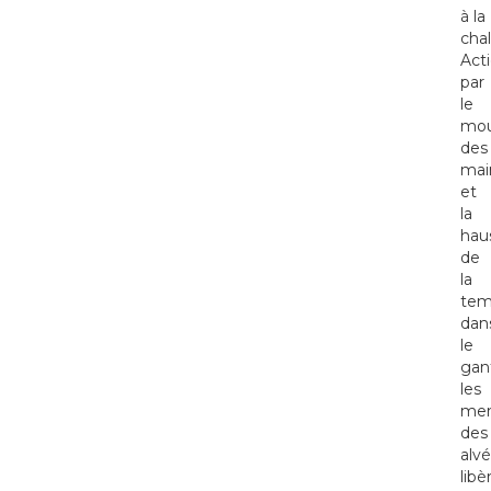
à la
chal
Act
par
le
mo
des
mai
et
la
hau
de
la
tem
dan
le
gan
les
me
des
alvé
libè