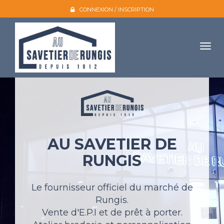
CONNEXION / INSCRIPTION
Togg
navig
Accueil
L'entreprise
Nos produits
AU SAVETIER DE
Galerie photo
RUNGIS
Atelier broderie
Catalogues
Le fournisseur officiel du marché de
Rungis.
Mon compte
Vente d'E.P.I et de prêt à porter.
Devis et contact