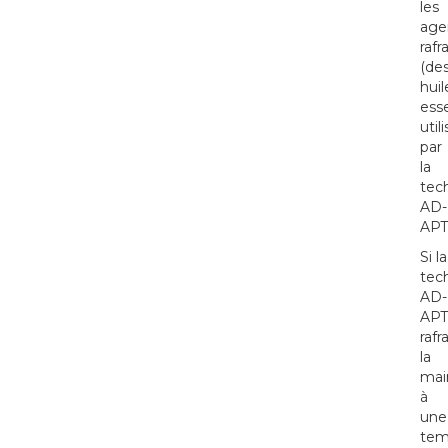
les
age
rafr
(de
huil
esse
util
par
la
tec
AD-
APT
Si la
tec
AD-
APT
rafr
la
mai
à
une
tem