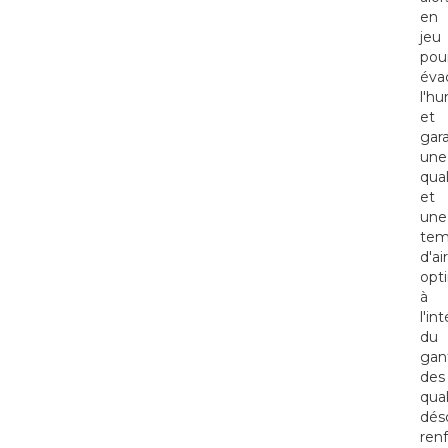
en
jeu
pou
éva
l'hu
et
gara
une
qual
et
une
tem
d'air
opt
à
l'in
du
gan
des
qual
dés
ren