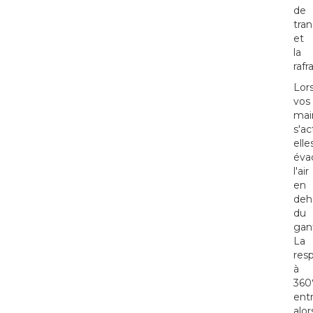
de
tran
et
la
rafra
Lor
vos
mai
s'ac
elle
éva
l'air
en
deh
du
gan
La
resp
à
360
ent
alor