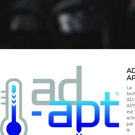
AD
A
La
tec
AD-
APT
est
act
par
le