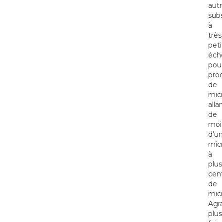
aut
sub
à
très
peti
éche
pou
pro
de
mic
alla
de
moi
d'u
mic
à
plus
cen
de
mic
Agr
plus