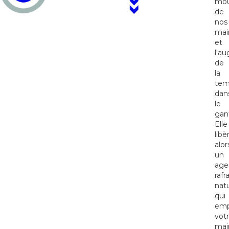
mo
de
nos
mai
et
l'a
de
la
tem
dan
le
gan
Elle
libè
alor
un
age
rafr
natu
qui
em
vot
mai