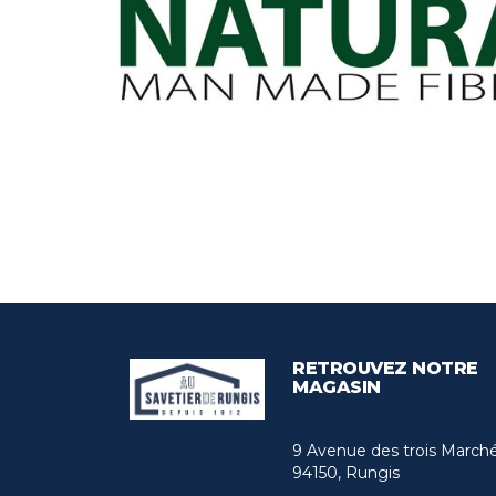
RETROUVEZ NOTRE
MAGASIN
9 Avenue des trois March
94150, Rungis