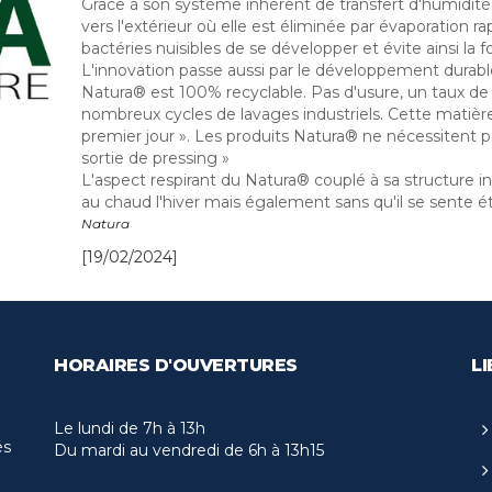
Grâce à son système inhérent de transfert d'humidité p
vers l'extérieur où elle est éliminée par évaporation
bactéries nuisibles de se développer et évite ainsi la 
L'innovation passe aussi par le développement durab
Natura® est 100% recyclable. Pas d'usure, un taux d
nombreux cycles de lavages industriels. Cette matièr
premier jour ». Les produits Natura® ne nécessitent 
sortie de pressing »
L'aspect respirant du Natura® couplé à sa structure 
au chaud l'hiver mais également sans qu'il se sente ét
Natura
[19/02/2024]
HORAIRES D'OUVERTURES
LI
Le lundi de 7h à 13h
és
Du mardi au vendredi de 6h à 13h15