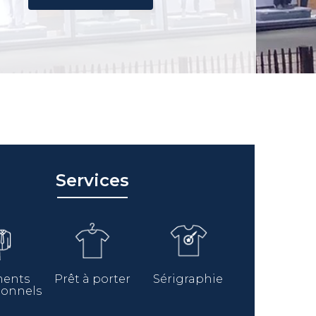
Services
ments
Prêt à porter
Sérigraphie
ionnels