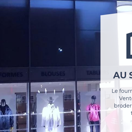
AU 
Le four
Vente
broder