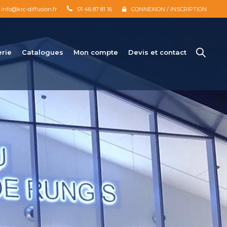
info@krc-diffusion.fr
01 46 87 81 16
CONNEXION / INSCRIPTION
erie
Catalogues
Mon compte
Devis et contact