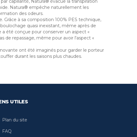
ar capillarité, Natura® évacue la transpiration
 rapide. Natura® empêche naturellement les
formation des odeurs.
le. Grâce à sa composition 100% PES technique,
e boulochage quasi inexistant, même après de
e a été conçue pour conserver un aspect «
pas de repassage, même pour avoir l'aspect «
innovante ont été imaginés pour garder le porteur
ouffer durant les saisons plus chaudes.
ENS UTILES
Plan du site
FAQ