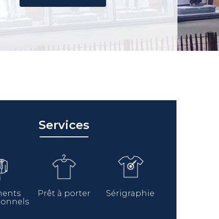
Services
ments
Prêt à porter
Sérigraphie
ionnels