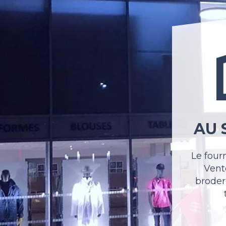
AU 
Le four
Vente
broder