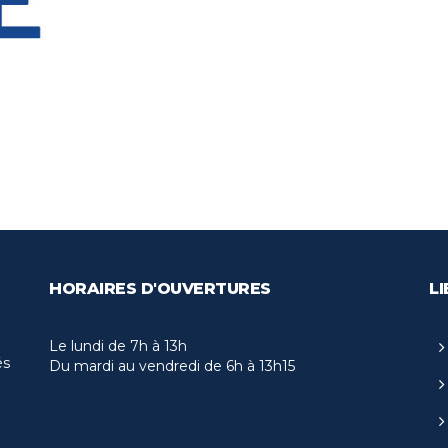
HORAIRES D'OUVERTURES
LI
Le lundi de 7h à 13h
és
Du mardi au vendredi de 6h à 13h15