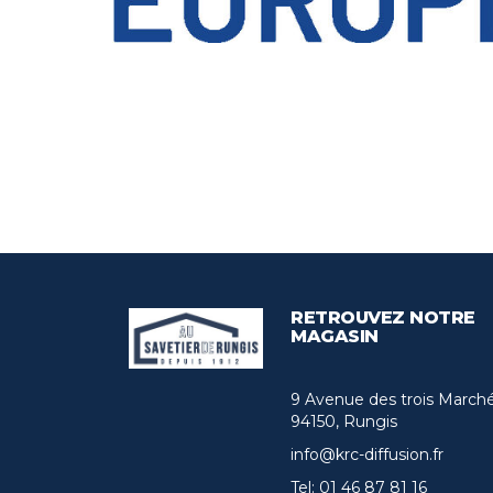
RETROUVEZ NOTRE
MAGASIN
9 Avenue des trois March
94150, Rungis
info@krc-diffusion.fr
Tel:
01 46 87 81 16