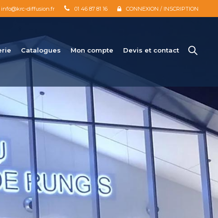
info@krc-diffusion.fr
01 46 87 81 16
CONNEXION / INSCRIPTION
erie
Catalogues
Mon compte
Devis et contact