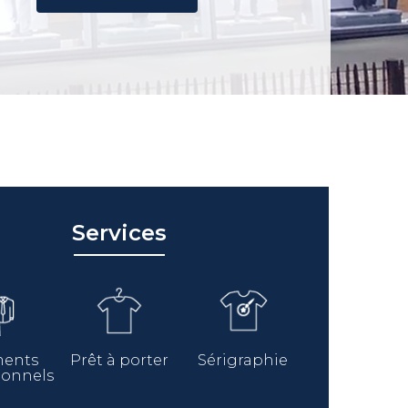
Services
ments
Prêt à porter
Sérigraphie
ionnels