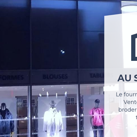
AU 
Le four
Vente
broder