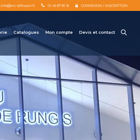
info@krc-diffusion.fr
01 46 87 81 16
CONNEXION / INSCRIPTION
erie
Catalogues
Mon compte
Devis et contact