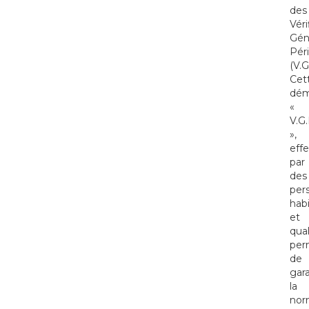
des
Véri
Gén
Pér
(V.G
Cet
dém
«
V.G.
»,
eff
par
des
per
habi
et
qual
per
de
gara
la
nor