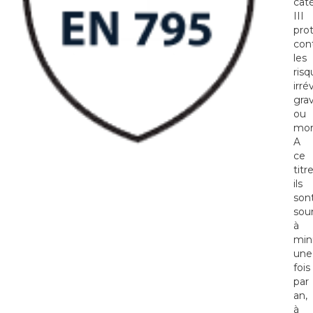
cat
III
pro
con
les
risq
irré
gra
ou
mor
A
ce
titre
ils
son
sou
à
min
une
fois
par
an,
à