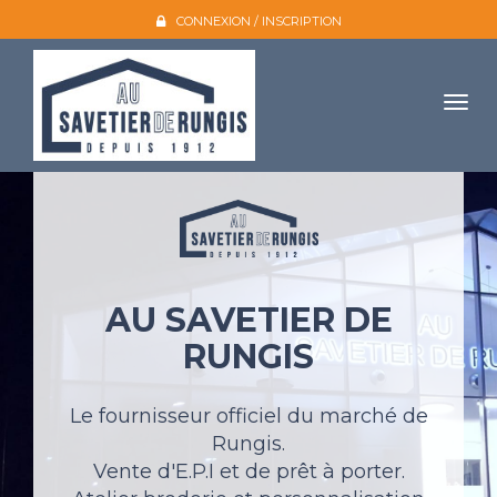
CONNEXION / INSCRIPTION
Togg
navig
Accueil
L'entreprise
Nos produits
AU SAVETIER DE
Galerie photo
RUNGIS
Atelier broderie
Catalogues
Le fournisseur officiel du marché de
Rungis.
Mon compte
Vente d'E.P.I et de prêt à porter.
Devis et contact