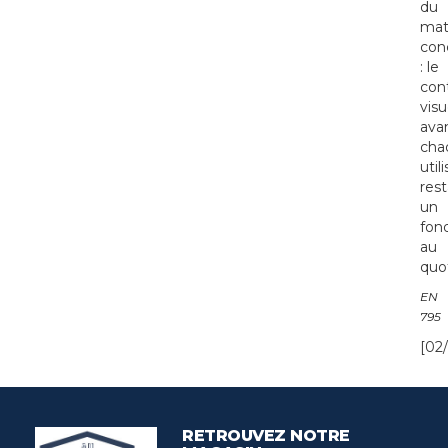
du
mat
con
: le
con
visu
ava
cha
util
res
un
fon
au
quot
EN
795
[02/
RETROUVEZ NOTRE