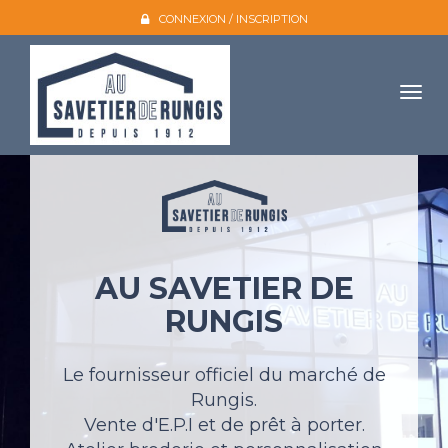
CONNEXION / INSCRIPTION
Togg
navig
Accueil
L'entreprise
Nos produits
AU SAVETIER DE
Galerie photo
RUNGIS
Atelier broderie
Catalogues
Le fournisseur officiel du marché de
Rungis.
Mon compte
Vente d'E.P.I et de prêt à porter.
Devis et contact