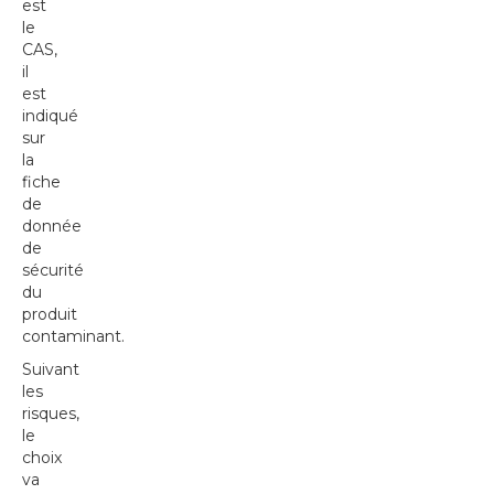
est
le
CAS,
il
est
indiqué
sur
la
fiche
de
donnée
de
sécurité
du
produit
contaminant.
Suivant
les
risques,
le
choix
va