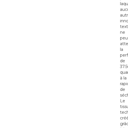
laqu
auc
aut
inn
text
ne
peu
att
la
per
de
37.
qua
à la
rapi
de
séc
Le
tiss
tec
cré
grâ