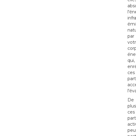
abs
l'én
inf
émi
nat
par
vot
corp
éne
qui,
enr
ces
part
acc
l'év
De
plus
ces
part
acti
peu