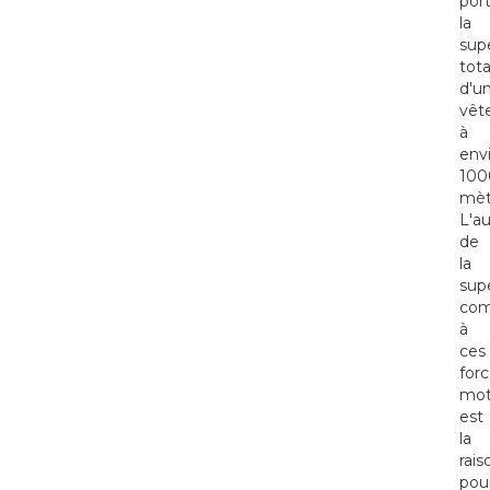
por
la
supe
tota
d'u
vêt
à
env
100
mèt
L'a
de
la
supe
com
à
ces
for
mot
est
la
rais
pou