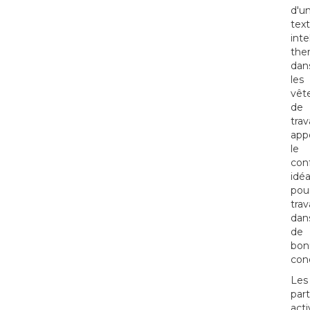
d'u
text
inte
the
dan
les
vêt
de
trav
app
le
con
idéa
pou
trav
dan
de
bon
cond
Les
part
acti