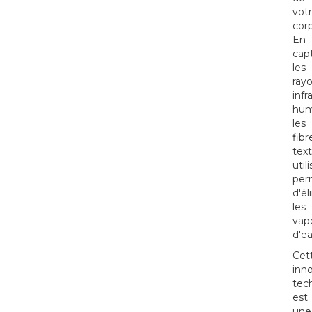
vot
corp
En
cap
les
ray
inf
hum
les
fibr
text
util
per
d'él
les
vap
d'ea
Cet
inn
tec
est
une