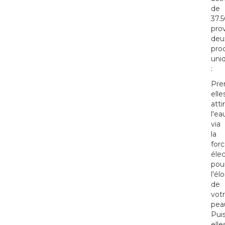
de
37.
pro
deu
pro
uni
:
Pre
elle
atti
l'ea
via
la
for
élec
pou
l'él
de
vot
pea
Puis
elle