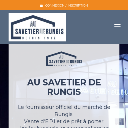
CONNEXION / INSCRIPTION
Togg
navig
Accueil
L'entreprise
Nos produits
AU SAVETIER DE
Galerie photo
RUNGIS
Atelier broderie
Catalogues
Le fournisseur officiel du marché de
Rungis.
Mon compte
Vente d'E.P.I et de prêt à porter.
Devis et contact