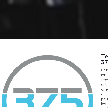
Te
37
Cet
inn
tec
est
une
révo
pou
les