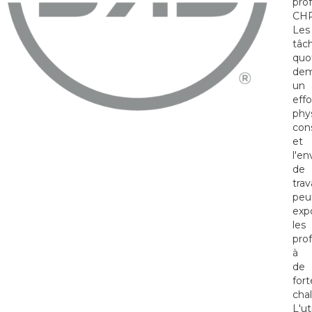
pro
CHR
Les
tâc
quo
dem
un
effo
phy
con
et
l'e
de
trav
peu
exp
les
pro
à
de
fort
chal
L'ut