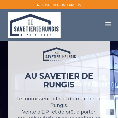
CONNEXION / INSCRIPTION
Togg
navig
Accueil
L'entreprise
Nos produits
AU SAVETIER DE
Galerie photo
RUNGIS
Atelier broderie
Catalogues
Le fournisseur officiel du marché de
Rungis.
Mon compte
Vente d'E.P.I et de prêt à porter.
Devis et contact