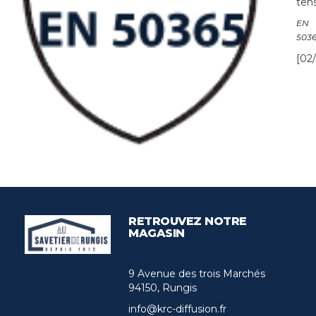
tens
EN
503
[02/
RETROUVEZ NOTRE
MAGASIN
9 Avenue des trois Marchés
94150, Rungis
info@krc-diffusion.fr