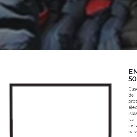
E
50
Cas
de
pro
éle
isol
sur
inst
bas