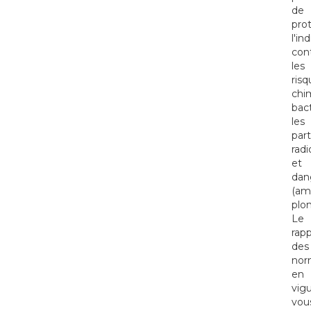
de
pro
l'in
con
les
risq
chi
bact
les
part
radi
et
dan
(am
plo
Le
rapp
des
nor
en
vig
vou