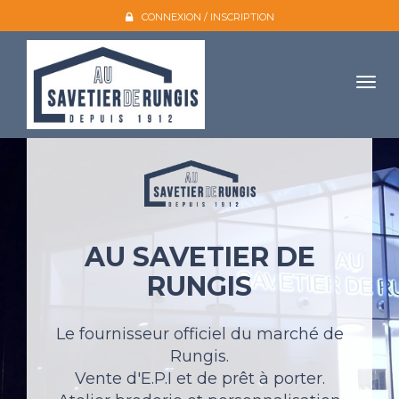
CONNEXION / INSCRIPTION
Togg
navig
Accueil
L'entreprise
Nos produits
AU SAVETIER DE
Galerie photo
RUNGIS
Atelier broderie
Catalogues
Le fournisseur officiel du marché de
Rungis.
Mon compte
Vente d'E.P.I et de prêt à porter.
Devis et contact