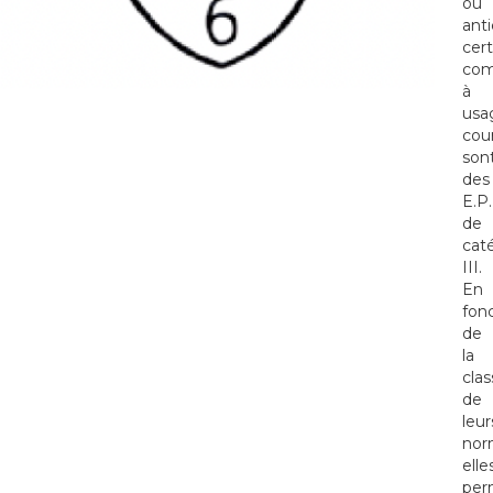
ou
anti
cer
com
à
usa
cou
son
des
E.P.
de
cat
III.
En
fon
de
la
clas
de
leur
nor
elle
per