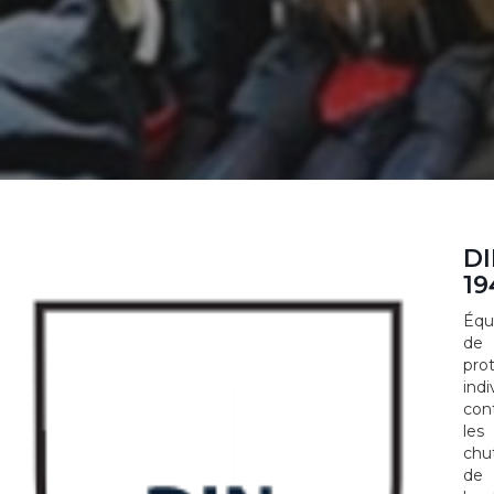
D
19
Équ
de
pro
indi
con
les
chu
de