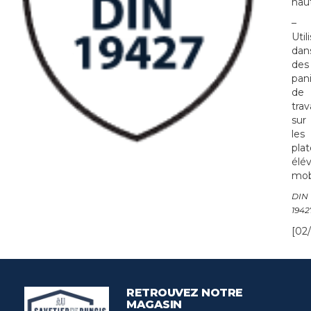
hau
–
Util
dan
des
pan
de
trav
sur
les
pla
élév
mob
DIN
1942
[02/
RETROUVEZ NOTRE
MAGASIN