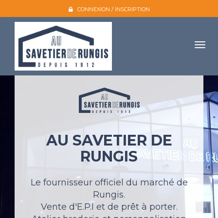
CONNEXION / INSCRIPTION
Togg
navig
Accueil
L'entreprise
Nos produits
AU SAVETIER DE
Galerie photo
RUNGIS
Atelier broderie
Catalogues
Le fournisseur officiel du marché de
Rungis.
Mon compte
Vente d'E.P.I et de prêt à porter.
Devis et contact