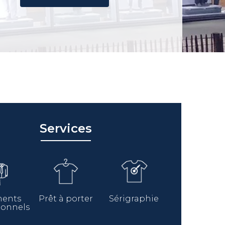
Services
ments
Prêt à porter
Sérigraphie
ionnels