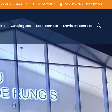
info@krc-diffusion.fr
01 46 87 81 16
CONNEXION / INSCRIPTION
erie
Catalogues
Mon compte
Devis et contact