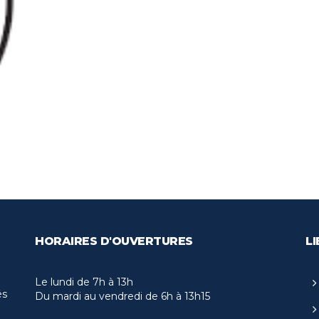
HORAIRES D'OUVERTURES
LI
Le lundi de 7h à 13h
és
Du mardi au vendredi de 6h à 13h15