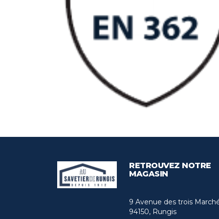
RETROUVEZ NOTRE
MAGASIN
9 Avenue des trois March
94150, Rungis