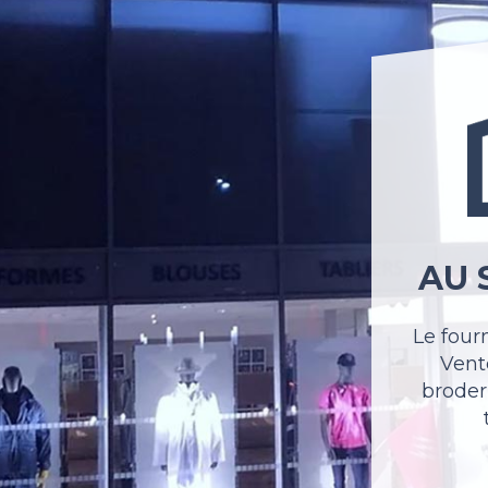
AU 
Le four
Vente
broder