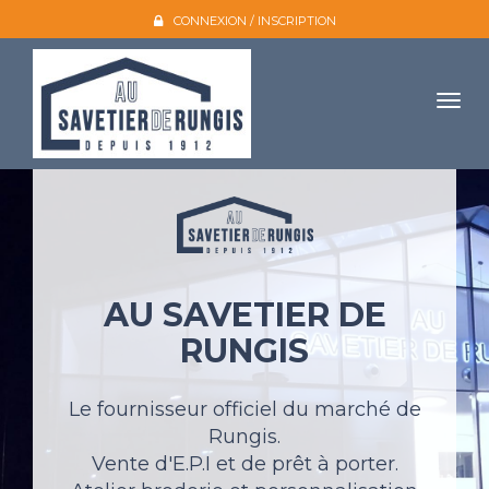
CONNEXION / INSCRIPTION
Togg
navig
Accueil
L'entreprise
Nos produits
AU SAVETIER DE
Galerie photo
RUNGIS
Atelier broderie
Catalogues
Le fournisseur officiel du marché de
Rungis.
Mon compte
Vente d'E.P.I et de prêt à porter.
Devis et contact