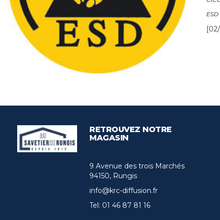
ESD
[02/
RETROUVEZ NOTRE
MAGASIN
9 Avenue des trois Marchés
94150, Rungis
info@krc-diffusion.fr
Tel:
01 46 87 81 16