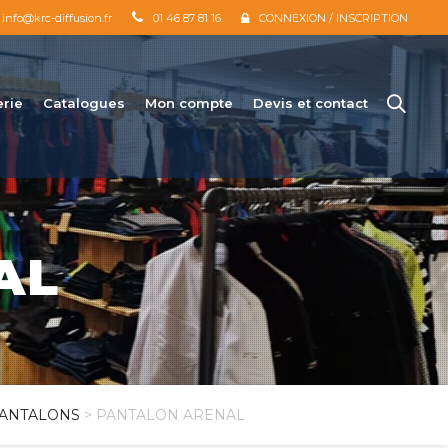
info@krc-diffusion.fr
01 46 87 81 16
CONNEXION / INSCRIPTION
erie
Catalogues
Mon compte
Devis et contact
AL
ANTALONS
> PANTALON ARENAL