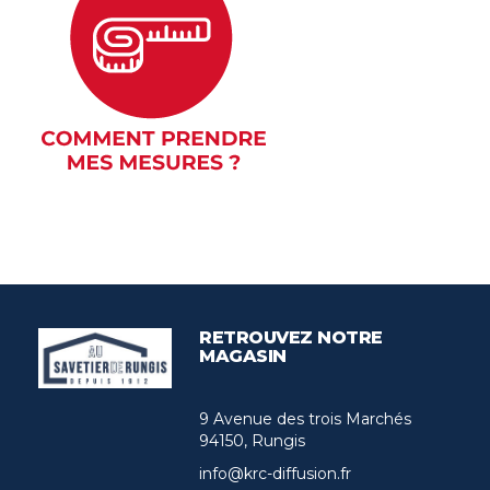
RETROUVEZ NOTRE
MAGASIN
9 Avenue des trois Marchés
94150, Rungis
info@krc-diffusion.fr