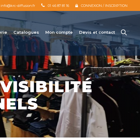
info@krc-diffusion.fr
01 46 87 81 16
CONNEXION / INSCRIPTION
erie
Catalogues
Mon compte
Devis et contact
VISIBILITÉ
NELS