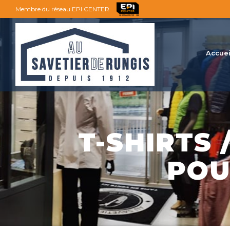
Membre du réseau EPI CENTER
Accuei
T-SHIRTS 
POU