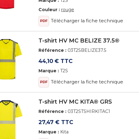
Marque :
T2S
Couleur :
rouge
Télécharger la fiche technique
PDF
T-shirt HV MC BELIZE 37.5®
Référence :
03T2SBELIZE37.5
44,10 € TTC
Marque :
T2S
Télécharger la fiche technique
PDF
T-shirt HV MC KITA® GRS
Référence :
03T2STSHIRKITAC1
27,47 € TTC
Marque :
Kita