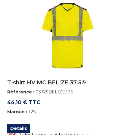
T-shirt HV MC BELIZE 37.5®
Référence :
03T2SBELIZE37.5
44,10 € TTC
Marque :
T2S
Détails
Télécharger la fiche technique
PDF