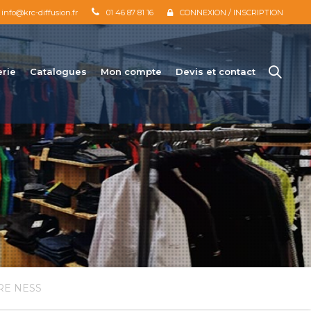
info@krc-diffusion.fr
01 46 87 81 16
CONNEXION / INSCRIPTION
erie
Catalogues
Mon compte
Devis et contact
RE NESS