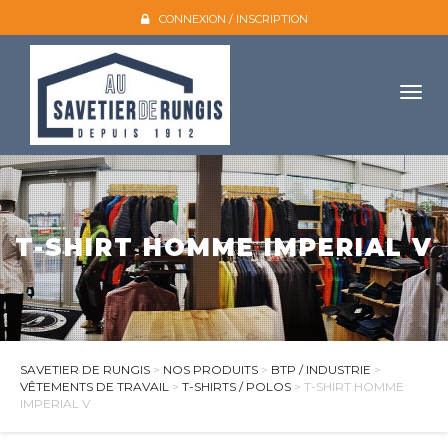
CONNEXION / INSCRIPTION
Togg
navig
Accueil
L'entreprise
T-SHIRT HOMME IMPERIAL V
Nos produits
Galerie photo
Atelier broderie
Catalogues
SAVETIER DE RUNGIS
>
NOS PRODUITS
>
BTP / INDUSTRIE
>
VÊTEMENTS DE TRAVAIL
>
T-SHIRTS / POLOS
> T-SHIRT HOMME
Mon compte
IMPERIAL V
Devis et contact