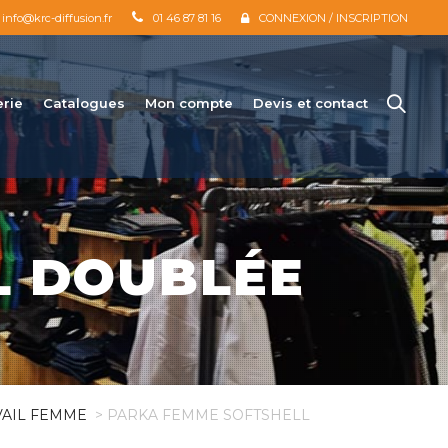
info@krc-diffusion.fr
01 46 87 81 16
CONNEXION / INSCRIPTION
erie
Catalogues
Mon compte
Devis et contact
L DOUBLÉE
VAIL FEMME
> PARKA FEMME SOFTSHELL