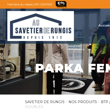
Membre du réseau EPI CENTER
Accuei
PARKA FE
SAVETIER DE RUNGIS
>
NOS PRODUITS
>
BTP 
DOUBLÉE