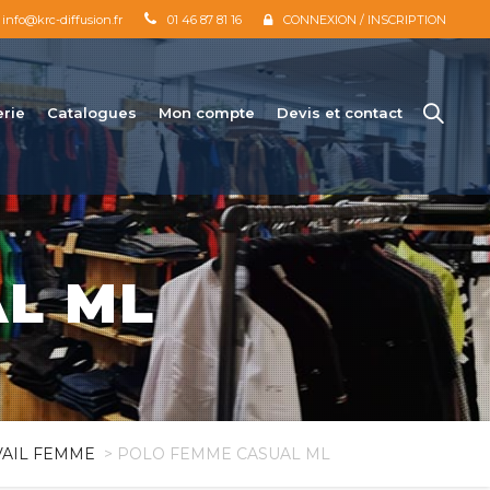
info@krc-diffusion.fr
01 46 87 81 16
CONNEXION / INSCRIPTION
erie
Catalogues
Mon compte
Devis et contact
L ML
VAIL FEMME
> POLO FEMME CASUAL ML