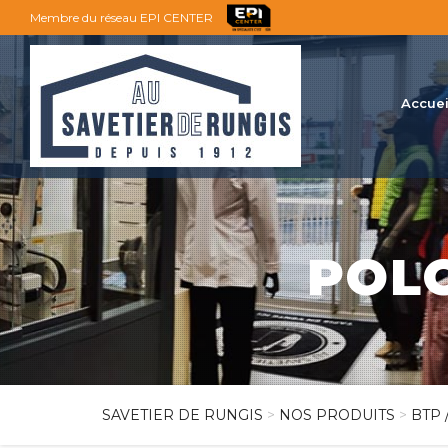
Membre du réseau EPI CENTER
Accuei
POL
SAVETIER DE RUNGIS
>
NOS PRODUITS
>
BTP 