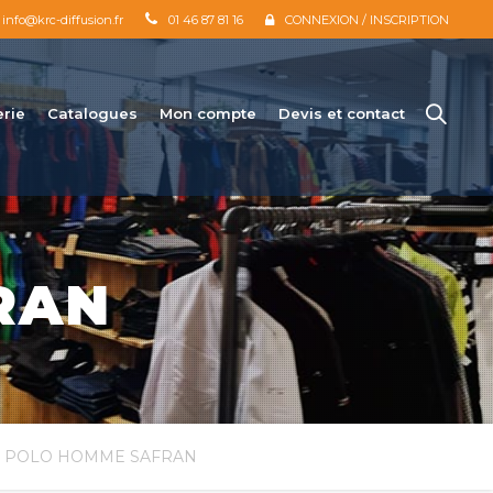
info@krc-diffusion.fr
01 46 87 81 16
CONNEXION / INSCRIPTION
erie
Catalogues
Mon compte
Devis et contact
RAN
 POLO HOMME SAFRAN