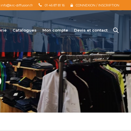
info@krc-diffusion.fr
01 46 87 81 16
CONNEXION / INSCRIPTION
erie
Catalogues
Mon compte
Devis et contact
O