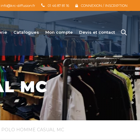
info@krc-diffusion.fr
01 46 87 81 16
CONNEXION / INSCRIPTION
erie
Catalogues
Mon compte
Devis et contact
AL MC
 POLO HOMME CASUAL MC