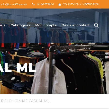
info@krc-diffusion.fr
01 46 87 81 16
CONNEXION / INSCRIPTION
erie
Catalogues
Mon compte
Devis et contact
AL ML
 POLO HOMME CASUAL ML