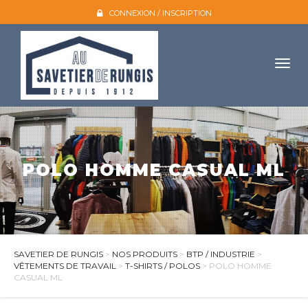
CONNEXION / INSCRIPTION
Togg
navig
Accueil
L'entreprise
POLO HOMME CASUAL ML
Nos produits
Galerie photo
Atelier broderie
Catalogues
SAVETIER DE RUNGIS
>
NOS PRODUITS
>
BTP / INDUSTRIE
>
VÊTEMENTS DE TRAVAIL
>
T-SHIRTS / POLOS
> POLO HOMME
Mon compte
CASUAL ML
Devis et contact