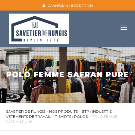
CONNEXION / INSCRIPTION
Togg
navig
Accueil
L'entreprise
POLO FEMME SAFRAN PURE
Nos produits
Galerie photo
Atelier broderie
Catalogues
SAVETIER DE RUNGIS
>
NOS PRODUITS
>
BTP / INDUSTRIE
>
VÊTEMENTS DE TRAVAIL
>
T-SHIRTS / POLOS
> POLO FEMME
Mon compte
SAFRAN PURE
Devis et contact