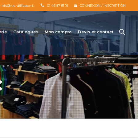
info@krc-diffusion.fr
01 46 87 81 16
CONNEXION / INSCRIPTION
erie
Catalogues
Mon compte
Devis et contact
C