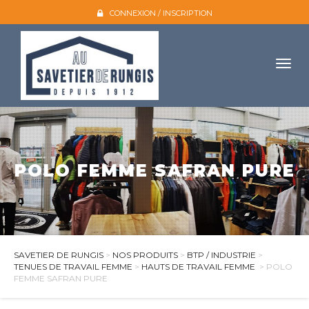
CONNEXION / INSCRIPTION
Togg
navig
Accueil
L'entreprise
POLO FEMME SAFRAN PURE
Nos produits
Galerie photo
Atelier broderie
Catalogues
SAVETIER DE RUNGIS
>
NOS PRODUITS
>
BTP / INDUSTRIE
>
TENUES DE TRAVAIL FEMME
>
HAUTS DE TRAVAIL FEMME
> POLO
Mon compte
FEMME SAFRAN PURE
Devis et contact