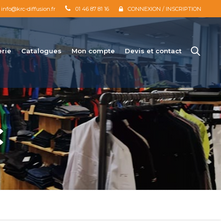
info@krc-diffusion.fr
01 46 87 81 16
CONNEXION / INSCRIPTION
erie
Catalogues
Mon compte
Devis et contact
C