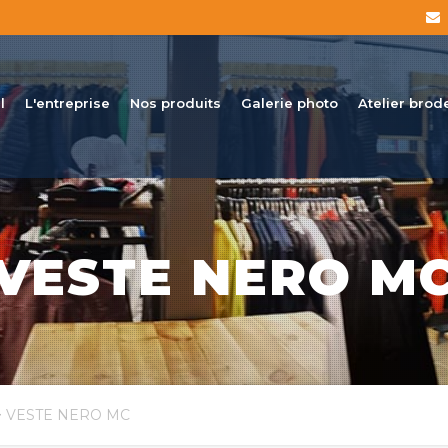
l
L'entreprise
Nos produits
Galerie photo
Atelier brod
VESTE NERO M
 VESTE NERO MC