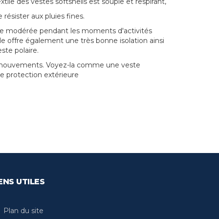
xtile des vestes softshells est souple et respirant,
ésister aux pluies fines.
ure modérée pendant les moments d'activités
 offre également une très bonne isolation ainsi
ste polaire.
 de mouvements. Voyez-la comme une veste
 protection extérieure
ENS UTILES
Plan du site