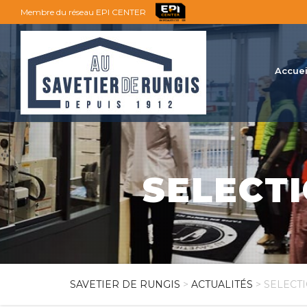
Membre du réseau EPI CENTER
Accuei
SELECTI
SAVETIER DE RUNGIS
>
ACTUALITÉS
> SELECTI