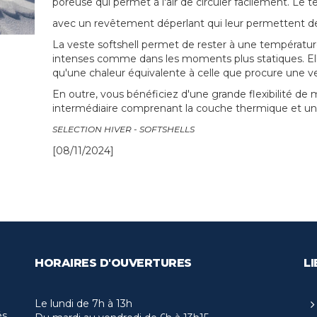
poreuse qui permet à l'air de circuler facilement. Le te
avec un revêtement déperlant qui leur permettent de r
La veste softshell permet de rester à une températ
intenses comme dans les moments plus statiques. Elle
qu'une chaleur équivalente à celle que procure une ve
En outre, vous bénéficiez d'une grande flexibilité
intermédiaire comprenant la couche thermique et une
SELECTION HIVER - SOFTSHELLS
[08/11/2024]
HORAIRES D'OUVERTURES
LI
Le lundi de 7h à 13h
és