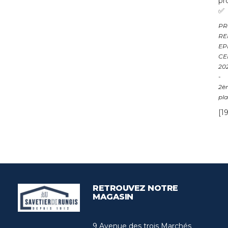
pr
✅
PR
RE
EP
CE
20
-
2è
pl
[1
RETROUVEZ NOTRE
MAGASIN
9 Avenue des trois Marchés