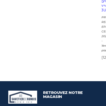
[
y
v=
3U
PR
RE
EP
CE
20
-
1èr
pl
[1
RETROUVEZ NOTRE
MAGASIN