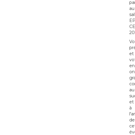
pa
au
sa
EP
C
20
Vo
pr
et
vo
en
on
gr
co
au
su
et
à
l'
de
ce
év