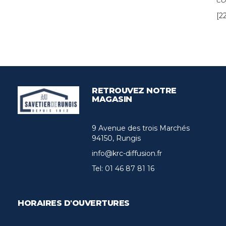
CO
[2
RETROUVEZ NOTRE
MAGASIN
9 Avenue des trois Marchés
94150, Rungis
info@krc-diffusion.fr
Tel:
01 46 87 81 16
HORAIRES D'OUVERTURES