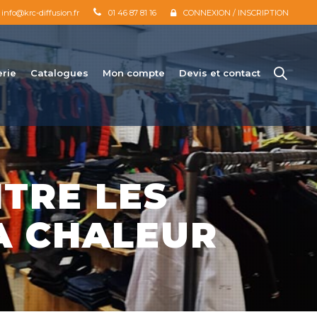
info@krc-diffusion.fr
01 46 87 81 16
CONNEXION / INSCRIPTION
erie
Catalogues
Mon compte
Devis et contact
TRE LES
A CHALEUR