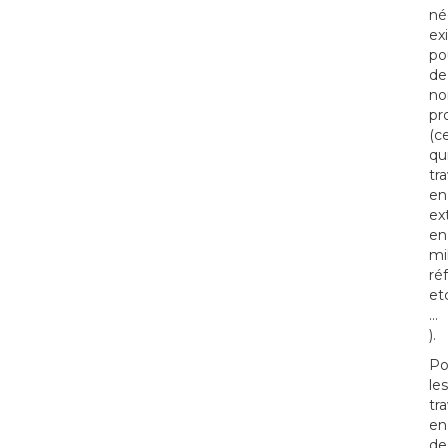
né
ex
po
de
no
pr
(c
qu
tra
en
ex
en
mi
réf
et
...
).
Po
les
tr
en
de