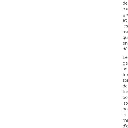
de
ma
ge
et
les
ri
qu
en
dé
Le
ga
ant
fro
so
de
tr
bo
is
po
la
ma
d'