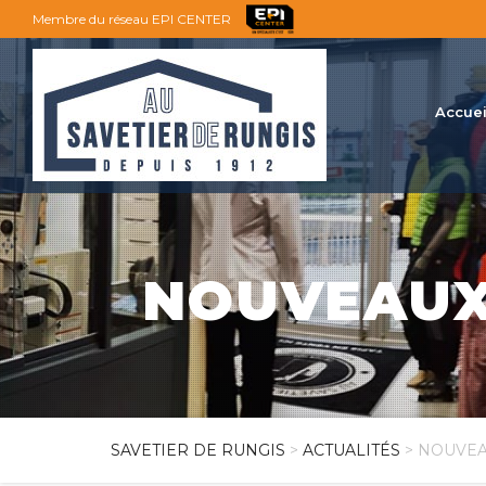
Membre du réseau EPI CENTER
Accuei
NOUVEAUX
SAVETIER DE RUNGIS
>
ACTUALITÉS
> NOUVEA