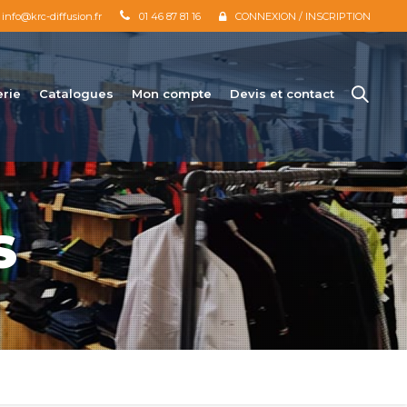
info@krc-diffusion.fr
01 46 87 81 16
CONNEXION / INSCRIPTION
erie
Catalogues
Mon compte
Devis et contact
S