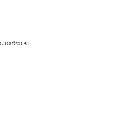
euses fêtes 🎄✨