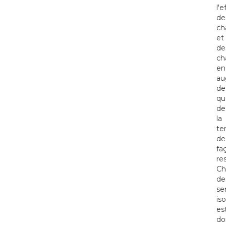
l'e
de
ch
et
de
ch
en
au
de
qu
de
la
te
de
fa
re
Ch
de
se
is
es
do