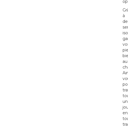
op
Gr
à
de
se
is
ga
vo
pi
bi
au
ch
Ain
vo
po
tra
to
un
jo
en
to
tra