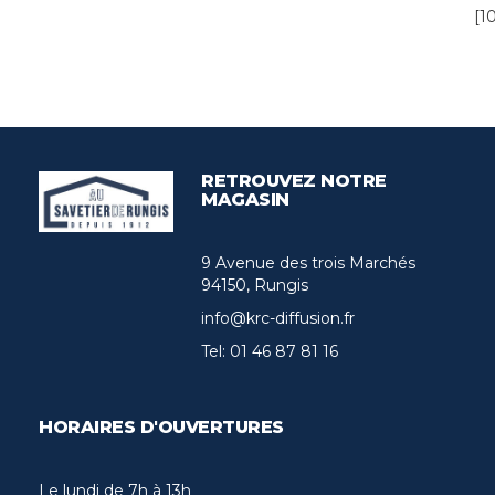
[1
RETROUVEZ NOTRE
MAGASIN
9 Avenue des trois Marchés
94150, Rungis
info@krc-diffusion.fr
Tel:
01 46 87 81 16
HORAIRES D'OUVERTURES
Le lundi de 7h à 13h