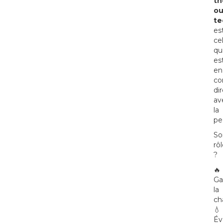
th
o
te
es
ce
qu
es
en
co
di
av
la
pe
So
rô
?
🔥
Ga
la
ch
💧
Év