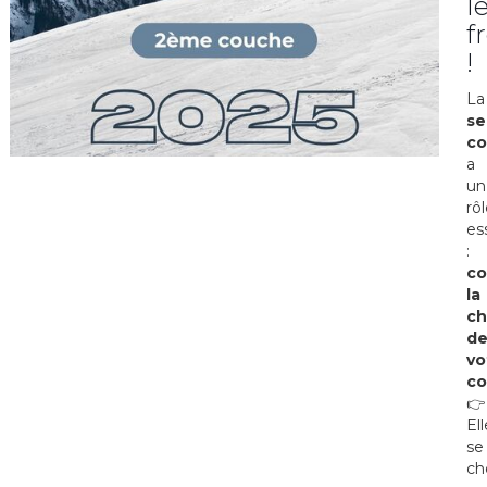
l
f
!
La
s
c
a
un
rô
es
:
co
la
ch
d
vo
co
👉
Ell
se
ch