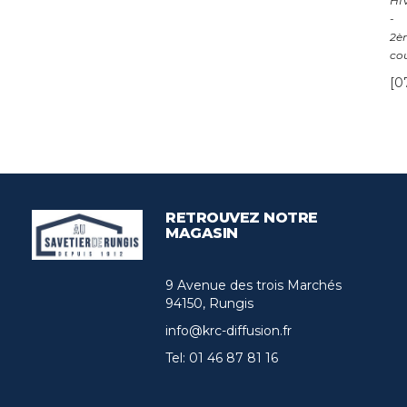
HI
-
2è
co
[0
RETROUVEZ NOTRE
MAGASIN
9 Avenue des trois Marchés
94150, Rungis
info@krc-diffusion.fr
Tel:
01 46 87 81 16