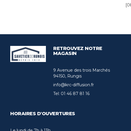
[0
RETROUVEZ NOTRE
MAGASIN
9 Avenue des trois Marchés
94150, Rungis
info@krc-diffusion.fr
Tel:
01 46 87 81 16
HORAIRES D'OUVERTURES
Le lundi de 7h à 13h